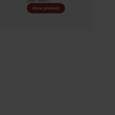
(inkl. MwSt.)
Show product