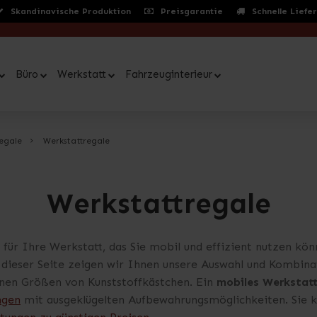
Skandinavische Produktion
Preisgarantie
Schnelle Liefe
Büro
Werkstatt
Fahrzeuginterieur
regale
Werkstattregale
Werkstattregale
für Ihre Werkstatt, das Sie mobil und effizient nutzen k
f dieser Seite zeigen wir Ihnen unsere Auswahl und Kombin
enen Größen von Kunststoffkästchen. Ein
mobiles Werkstatt
ngen
mit ausgeklügelten Aufbewahrungsmöglichkeiten. Sie k