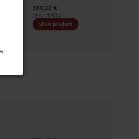
389,22 €
(inkl. MwSt.)
Show product
uer