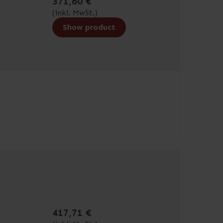
371,60 €
(inkl. MwSt.)
Show product
417,71 €