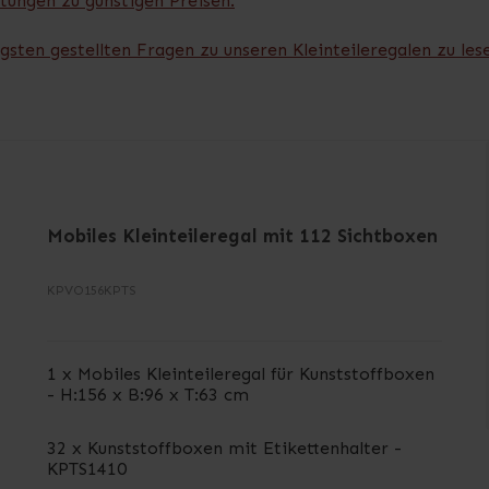
tungen zu günstigen Preisen
.
gsten gestellten Fragen zu unseren Kleinteileregalen zu les
Mobiles Kleinteileregal mit 112 Sichtboxen
KPVO156KPTS
1 x Mobiles Kleinteileregal für Kunststoffboxen
- H:156 x B:96 x T:63 cm
32 x Kunststoffboxen mit Etikettenhalter -
KPTS1410