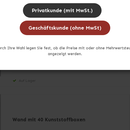
Privatkunde (mit MwSt.)
KPGO146TP51
Geschäftskunde (ohne MwSt)
1 x Werkstatt-Wand Einseitig mit Füße
96 x Kunststoffboxen in Blau TP51
rch Ihre Wahl legen Sie fest, ob die Preise mit oder ohne Mehrwertste
angezeigt werden.
Auf Lager
Wand mit 40 Kunststoffboxen