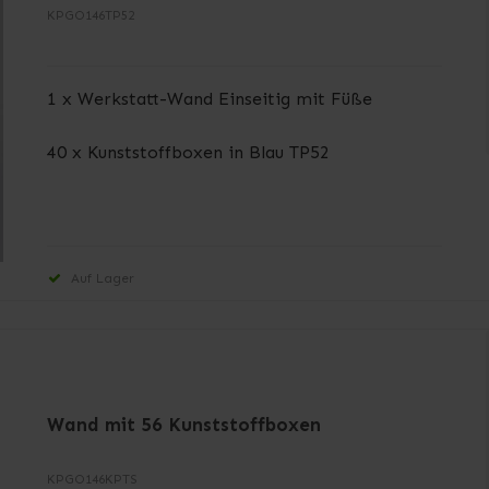
KPGO146TP52
1 x Werkstatt-Wand Einseitig mit Füße
40 x Kunststoffboxen in Blau TP52
Auf Lager
Wand mit 56 Kunststoffboxen
KPGO146KPTS