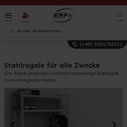
T
o
KORB
MENU
LOGIN
g
g
l
e
(+49) 3021782522
n
a
v
Stahlregale für alle Zwecke
i
g
Erfa Regale produziert und liefert hochwertige Stahlregale
a
t
zu erschwinglichen Preisen
i
o
n