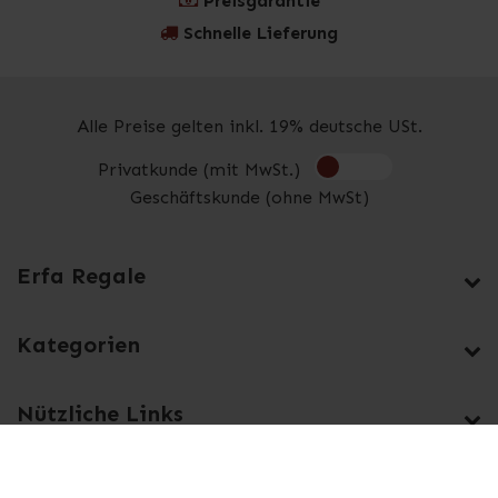
Preisgarantie
Schnelle Lieferung
Alle Preise gelten inkl. 19% deutsche USt.
Privatkunde (mit MwSt.)
Geschäftskunde (ohne MwSt)
Erfa Regale
Kategorien
Nützliche Links
Facebook
Instagram