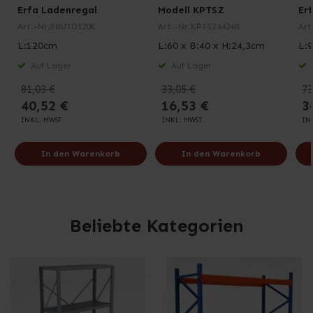
Erfa Ladenregal
Modell KPTSZ
Er
Art.-Nr.
EBUTD120K
Art.-Nr.
KPTSZ6424B
Art
L:120cm
L:60 x B:40 x H:24,3cm
L:
Auf Lager
Auf Lager
81,03 €
33,05 €
73
40,52 €
16,53 €
3
INKL. MWST.
INKL. MWST.
IN
In den Warenkorb
In den Warenkorb
Beliebte Kategorien