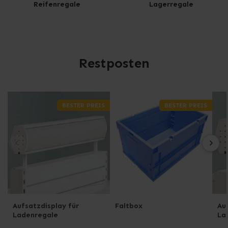
Reifenregale
Lagerregale
Restposten
BESTER PREIS
BESTER PREIS
Aufsatzdisplay für
Faltbox
Au
Ladenregale
La