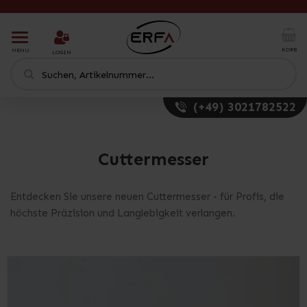
T
o
KORB
MENU
LOGIN
g
g
l
e
(+49) 3021782522
n
a
v
i
Cuttermesser
g
a
t
Entdecken Sie unsere neuen Cuttermesser - für Profis, die
i
höchste Präzision und Langlebigkeit verlangen.
o
n