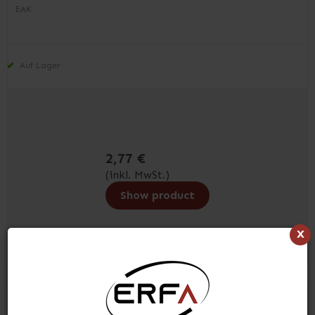
EAK
Auf Lager
2,77 €
(inkl. MwSt.)
Show product
x