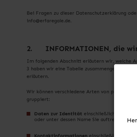
Bei Fragen zu dieser Datenschutzerklärung oder
info@erfaregale.de.
2.
INFORMATIONEN, die wir
Im folgenden Abschnitt erläutern wir, welche 
3 haben wir eine Tabelle zusammengestellt, in 
erläutern.
Wir können verschiedene Arten von personenbez
gruppiert:
Daten zur Identität
einschließlich Name
, 
oder unter dessen Name Sie auftreten.
Her
Kontaktinformationen
einschließlich E-Ma