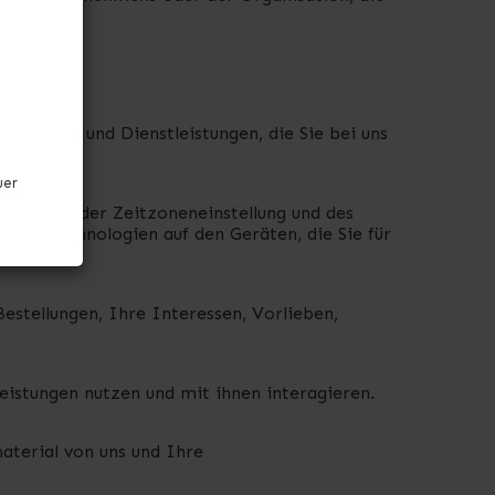
rodukten und Dienstleistungen, die Sie bei uns
uer
version, der Zeitzoneneinstellung und des
erer Technologien auf den Geräten, die Sie für
stellungen, Ihre Interessen, Vorlieben,
eistungen nutzen und mit ihnen interagieren.
aterial von uns und Ihre