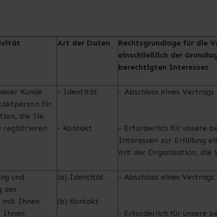
vität
Art der Daten
Rechtsgrundlage für die V
einschließlich der G
rundla
berechtigten Interesses
neuer Kunde
- Identität
- Abschluss eines Vertrags
taktperson für
tion, die Sie
u registrieren
- Kontakt
- Erforderlich für unsere b
Interessen zur Erfüllung e
mit der Organisation, die 
ung und
(a) Identität
- Abschluss eines Vertrags
g des
s mit Ihnen
(b) Kontakt
n Ihnen
- Erforderlich für unsere b