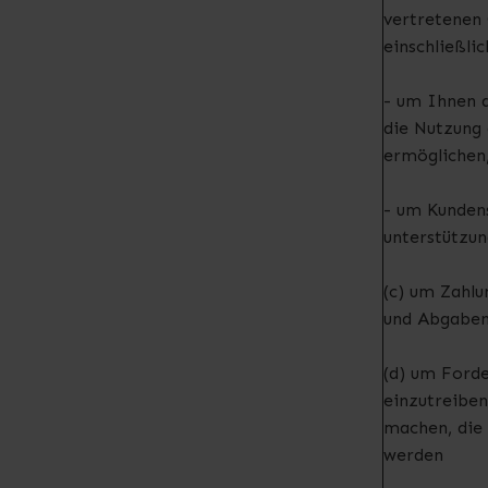
vertretenen 
einschließlic
- um Ihnen 
die Nutzung 
ermöglichen
- um Kundens
unterstützun
(c) um Zahlu
und Abgaben
(d) um Ford
einzutreiben
machen, die 
werden