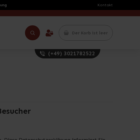
rung
Kontakt
Der Korb ist leer
(+49) 3021782522
Besucher
n. Diese Datenschutzerklärung informiert Sie