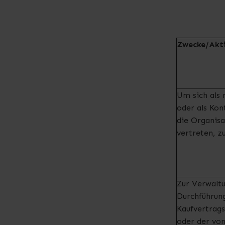
Zwecke/Akti
Um sich als 
oder als Kon
die Organisa
vertreten, z
Zur Verwalt
Durchführun
Kaufvertrag
oder der vo