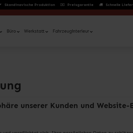
Skandinavische Produktion
Preisgarantie
Schnelle Liefe
Büro
Werkstatt
Fahrzeuginterieur
rung
sphäre unserer Kunden und Website-
e und verpflichtet sich, Ihre persönlichen Daten zu schütze