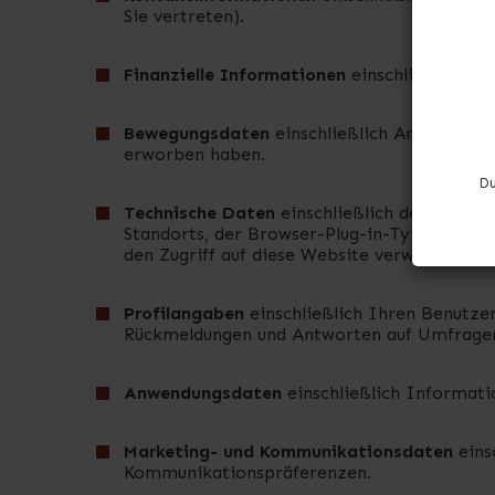
Sie vertreten).
Finanzielle Informationen
einschließlich A
Bewegungsdaten
einschließlich Angaben zu
erworben haben.
Du
Technische Daten
einschließlich der IP-Ad
Standorts, der Browser-Plug-in-Typen und -V
den Zugriff auf diese Website verwenden.
Profilangaben
einschließlich Ihren Benutze
Rückmeldungen und Antworten auf Umfrage
Anwendungsdaten
einschließlich Informati
Marketing- und Kommunikationsdaten
eins
Kommunikationspräferenzen.