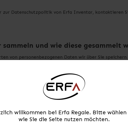
 zur Datenschutzpolitik von Erfa Inventar, kontaktieren Si
 sammeln und wie diese gesammelt 
Arten von personenbezogenen Daten wir über Sie speichern 
der wir die Zwecke, für die wir Ihre personenbezogenen Da
ogenen Daten über Sie erfassen, verwenden, speichern und
Benutzername, Kundenkategorie und Identität des Unternehm
zlich willkommen bei Erfa Regale. Bitte wählen 
wie Sie die Seite nutzen möchten.
il, Telefonnummern und Adresse (normalerweise die Adresse