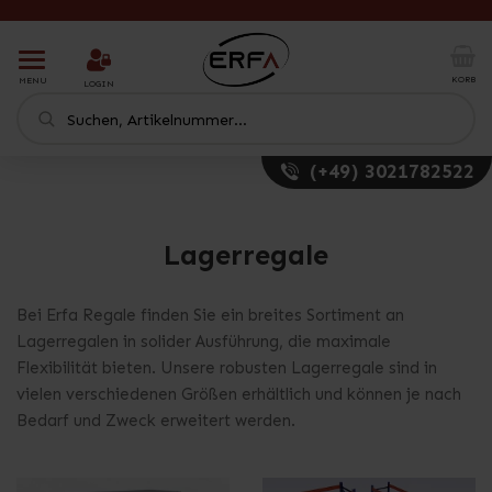
T
o
KORB
MENU
LOGIN
g
g
l
e
(+49) 3021782522
n
a
v
i
Lagerregale
g
a
t
Bei Erfa Regale finden Sie ein breites Sortiment an
i
Lagerregalen in solider Ausführung, die maximale
o
Flexibilität bieten. Unsere robusten Lagerregale sind in
n
vielen verschiedenen Größen erhältlich und können je nach
Bedarf und Zweck erweitert werden.