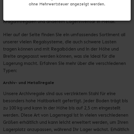
Bei Erfa Regale verkaufen wir weit mehr als nur günstige
ohne Mehrwertsteuer angezeigt werden.
Lagerregale in hoher dänischer Qualität. Sie finden auch eine
große Auswahl an Palettenregalen, Reifenregalen,
Kragarmregalen und anderem Lagerinventar in Metall.
Hier auf der Seite finden Sie ein umfassendes Sortiment all
unserer vielen Regalsysteme, die auch schwere Lasten
tragen können und mit Regalböden und in der Höhe und
Breite angepasst werden können, was sie ideal für die
Lagerung macht. Erfahren Sie mehr über die verschiedenen
Typen:
Archiv- und Metallregale
Unsere Archivregale sind aus verzinktem Stahl für eine
besonders hohe Haltbarkeit gefertigt. Jeder Boden trägt bis
zu 100 kg und kann in der Höhe bis auf 2,5 cm eingestellt
werden. Diese Art von Lagerregal ist in vielen verschiedenen
Größen erhältlich und kann leicht erweitert werden, um Ihren
Lagerplatz anzupassen, während Ihr Lager wächst. Erhältlich