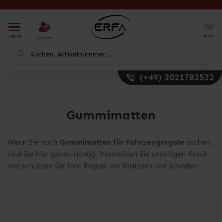
T
o
KORB
MENU
LOGIN
g
g
l
e
(+49) 3021782522
n
a
v
i
Gummimatten
g
a
t
Wenn Sie nach
Gummimatten für Fahrzeugregale
suchen,
i
sind Sie hier genau richtig. Vermeiden Sie unnötigen Krach
o
und schützen Sie Ihre Regale vor Kratzern und Schäden.
n