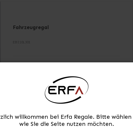
Fahrzeugregal
EBI10L301
2 x Abschlussplatten für EBI Fahrzeugregale -
H:98 cm
6 x Spanplatteschrauben für EBI
Abschlussplatten
3 x Fachböden typ 301 für EBI Fahrzeugregale
zlich willkommen bei Erfa Regale. Bitte wählen 
2 x Rückwande typ 301/li>
wie Sie die Seite nutzen möchten.