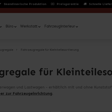
Skandinavische Produktion
Preisgarantie
Schnelle Liefe
Büro
Werkstatt
Fahrzeuginterieur
ugregale
Fahrzeugregale für Kleinteilesortierung
regale für Kleinteiles
eferwagen und Lastwagen - erhältlich mit und ohne Kunststo
er zur Fahrzeugeinrichtung
.