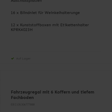
Abschlussplatten
16 x Blindniet für Weinkelhalterunge
12 x Kunststoffboxen mit Etikettenhalter
KPRK4023H
Auf Lager
Fahrzeugregal mit 6 Koffern und tiefem
Fachboden
EBI10S306777888