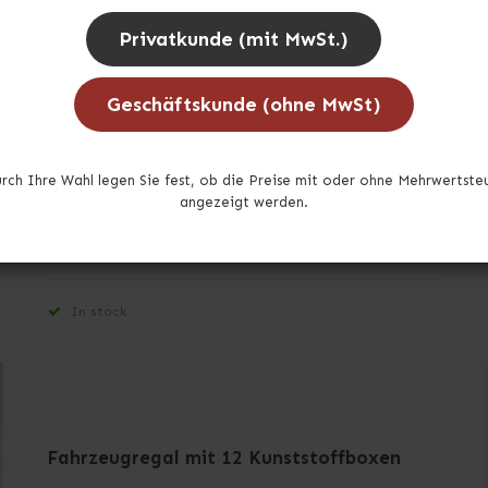
20 x Schrauben M6
Privatkunde (mit MwSt.)
20 x Muttern M6
Geschäftskunde (ohne MwSt)
2 x Weinkelhalterunge für einbau aus
Abschlussplatten
rch Ihre Wahl legen Sie fest, ob die Preise mit oder ohne Mehrwertste
16 x Blindniet für Weinkelhalterunge
angezeigt werden.
In stock
Fahrzeugregal mit 12 Kunststoffboxen