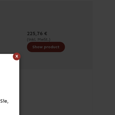
225,76 €
(inkl. MwSt.)
Show product
x
Sie,