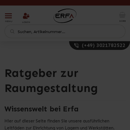
T
o
KORB
MENU
LOGIN
g
g
l
e
(+49) 3021782522
n
a
v
i
Ratgeber zur
g
a
t
Raumgestaltung
i
o
n
Wissenswelt bei Erfa
Hier auf dieser Seite finden Sie unsere ausführlichen
Leitfäden zur Einrichtung von Lagern und Werkstätten.