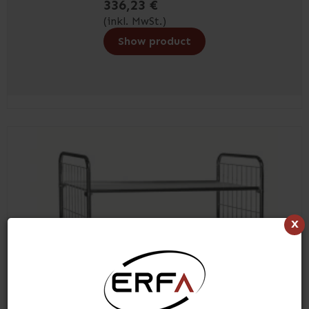
336,23 €
(inkl. MwSt.)
Show product
x