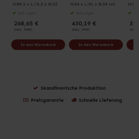
H:89.5 x L:76.5 x B:52
H:94 x L:91 x B:59 cm
H:94 
cm
Auf Lager
Auf Lager
Auf
268,65 €
430,19 €
380
INKL. MWST.
INKL. MWST.
INKL.
In den Warenkorb
In den Warenkorb
I
Skandinavische Produktion
Preisgarantie
Schnelle Lieferung