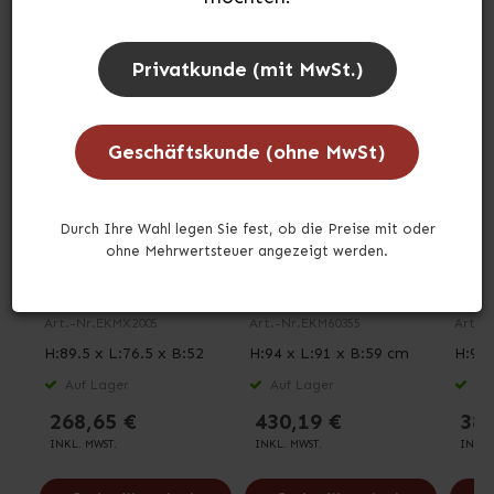
Privatkunde (mit MwSt.)
Geschäftskunde (ohne MwSt)
Durch Ihre Wahl legen Sie fest, ob die Preise mit oder
Servierwagen in Weiß
ohne Mehrwertsteuer angezeigt werden.
Servierwagen aus
Serv
mit 2 Ablagen
Edelstahl mit 3 Ablagen
Edel
Art.-Nr.
EKMX2005
Art.-Nr.
EKM60355
Art.-N
H:89.5 x L:76.5 x B:52
H:94 x L:91 x B:59 cm
H:94 
cm
Auf Lager
Auf Lager
Auf
268,65 €
430,19 €
380
INKL. MWST.
INKL. MWST.
INKL.