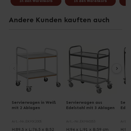
In den Warenkorb
In den Warenkorb
I
Andere Kunden kauften auch
Servierwagen in Weiß
Servierwagen aus
Serv
mit 2 Ablagen
Edelstahl mit 3 Ablagen
Edel
Art.-Nr.
EKMX2005
Art.-Nr.
EKM60355
Art.-N
H:89.5 x L:76.5 x B:52
H:94 x L:91 x B:59 cm
H:94 