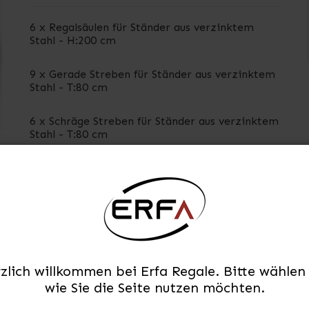
6 x Regalsäulen für Ständer aus verzinktem
Stahl - H:200 cm
9 x Gerade Streben für Ständer aus verzinktem
Stahl - T:80 cm
6 x Schräge Streben für Ständer aus verzinktem
Stahl - T:80 cm
16 x Traversen für Combi 75 - L:92cm
8 x Spanplatten für Combi 75 - L:92 x T:80 cm
16 x Spanplattenunterstützung aus verzinktem
Stahl für tiefe 80 cm.
zlich willkommen bei Erfa Regale. Bitte wählen 
wie Sie die Seite nutzen möchten.