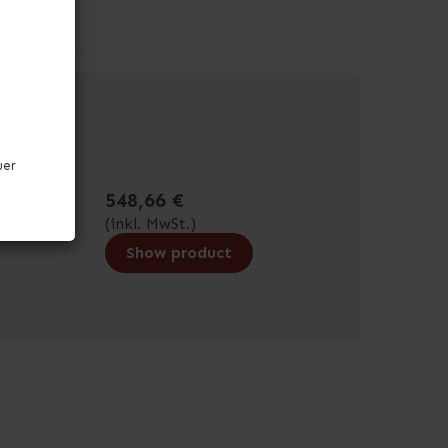
uer
548,66 €
(inkl. MwSt.)
Show product