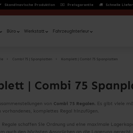
Skandinavische Produktion
Preisgarantie
Schnelle Liefe
Büro
Werkstatt
Fahrzeuginterieur
le
Combi 75 | Spanplatten
Komplett | Combi 75 Spanplatten
lett | Combi 75 Spanpl
Zusammenstellungen von
Combi 75 Regalen
. Es gibt viele 
 vorhandenes, komplettes Regal hinzufügen.
 Regale schaffen Sie Ordnung und eine maximale Lagerkapa
 um auch den höchsten Ansprüchen an die Lagerung gerecht 