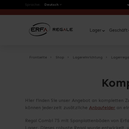
Sprache:
Deutsch
Lager
Geschäft
Frontseite
Shop
Lagereinrichtung
Lagerrega
Komp
Hier finden Sie unser Angebot an kompletten 
können jederzeit zusätzliche
Anbaufelder
an ein
Regal Combi 75 mit Spanplattenböden von Erfa
Lager. Dieses robuste Regal wurde entwickelt,