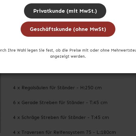
Auf Lager
Privatkunde (mit MwSt.)
Geschäftskunde (ohne MwSt)
Reifenlagerregal 1 Feld mit 5 Fachböden
rch Ihre Wahl legen Sie fest, ob die Preise mit oder ohne Mehrwertste
und Spanplatte
angezeigt werden.
COD1F250045D2C3
4 x Regalsäulen für Ständer - H:250 cm
6 x Gerade Streben für Ständer - T:45 cm
4 x Schräge Streben für Ständer - T:45 cm
4 x Traversen für Reifensystem 75 - L:180cm