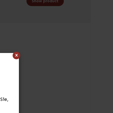
Show product
x
Sie,