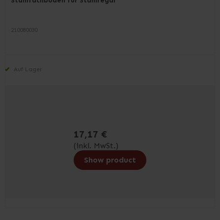
Stahlfachboden für Stahlregal
210080030
Auf Lager
17,17 €
(inkl. MwSt.)
Show product