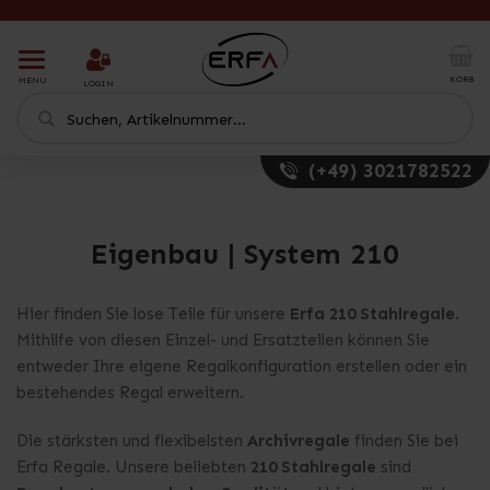
T
o
KORB
MENU
LOGIN
g
g
l
e
(+49) 3021782522
n
a
v
i
Eigenbau | System 210
g
a
t
Hier finden Sie lose Teile für unsere
Erfa
210 Stahlregale
.
i
Mithilfe von diesen Einzel- und Ersatzteilen können Sie
o
entweder Ihre eigene Regalkonfiguration erstellen oder ein
n
bestehendes Regal erweitern.
Die stärksten und flexibelsten
Archivregale
finden Sie bei
Erfa Regale. Unsere beliebten
210 Stahlregale
sind