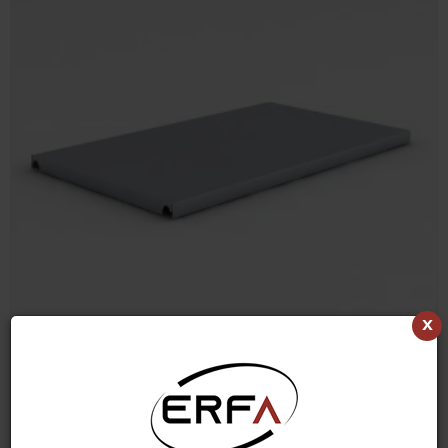
x
Stahlfachboden für Stahlregal inkl. 4 Bodenträger