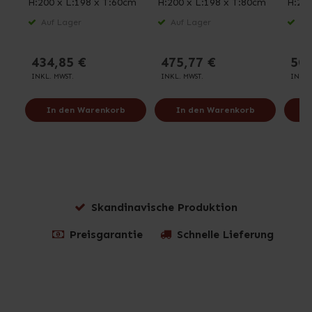
H:200 x L:198 x T:60cm
H:200 x L:198 x T:80cm
H:200
Auf Lager
Auf Lager
Auf
434,85 €
475,77 €
507
INKL. MWST.
INKL. MWST.
INKL.
In den Warenkorb
In den Warenkorb
I
Skandinavische Produktion
Preisgarantie
Schnelle Lieferung