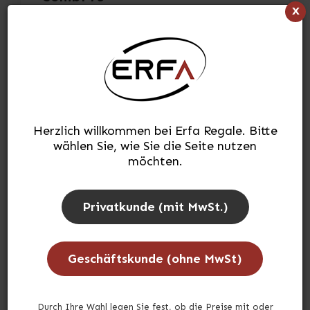
x
Art.-Nr.
CO1F2500804
H:250 x L:198 x T:80cm
> siehe vollständige Beschreibung
> siehe Spezifikationen
Herzlich willkommen bei Erfa Regale. Bitte
483,12
€
wählen Sie, wie Sie die Seite nutzen
(INKL. MWST.)
möchten.
In den Warenkorb
stk.
Privatkunde (mit MwSt.)
Zur Wunschliste hinzufügen
Geschäftskunde (ohne MwSt)
Lagerbestand:
Auf Lager
Durch Ihre Wahl legen Sie fest, ob die Preise mit oder