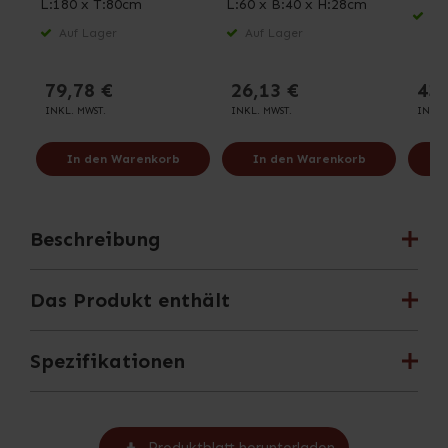
L:180 x T:80cm
L:60 x B:40 x H:28cm
Auf
Auf Lager
Auf Lager
79,78 €
26,13 €
435
INKL. MWST.
INKL. MWST.
INKL.
In den Warenkorb
In den Warenkorb
I
Beschreibung
Das Produkt enthält
Spezifikationen