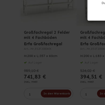
Du
Großfachregal 2 Felder
Großfachreg
mit 4 Fachböden
mit 4 Fachb
Erfa Großfachregal
Erfa Großfa
Art.-Nr.
ES2F2000604
Art.-Nr.
ES1F20006
H:200 x L:357 x 60cm
H:200 x L:183 
Auf Lager
Auf Lager
989,10 €
526,02 €
741,83 €
394,51 €
INKL. MWST.
INKL. MWST.
In den Warenkorb
In 