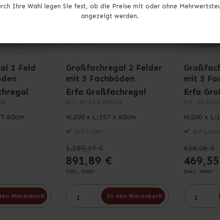
rch Ihre Wahl legen Sie fest, ob die Preise mit oder ohne Mehrwertste
angezeigt werden.
al 1 Feld
Großfachregal 2 Felder
Großfach
öden
mit 5 Fachböden
mit 5 F
chregal
Erfa Großfachregal
Erfa Gro
04
Art.-Nr.
ES2F2000605
Art.-Nr.
ES1F
x T:60cm
H:200 x L:357 x 60cm
H:200 x L:
Auf Lager
Auf Lage
1.189,19 €
626,06 €
891,89 €
469,55
INKL. MWST.
INKL. MWST.
den Warenkorb
In den Warenkorb