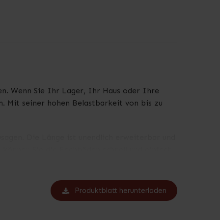
n. Wenn Sie Ihr Lager, Ihr Haus oder Ihre
. Mit seiner hohen Belastbarkeit von bis zu
usagen. Die Länge ist unendlich erweiterbar und
können Sie die Fachböden schnell und einfach
l optimal nutzen zu können.
 Webshops oder Kommissionierlager, in denen
Produktblatt herunterladen
ass die Produkte einen guten Halt haben und