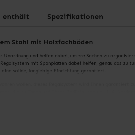
 enthält
Spezifikationen
tem Stahl mit Holzfachböden
 Unordnung und helfen dabei, unsere Sachen zu organisiere
Regalsystem mit Spanplatten dabei helfen, genau das zu tun
eine solide, langlebige Einrichtung garantiert.
ewahren wollen, dieses Regalsystem wird Ihnen garantiert z
en, die zu Ihnen und Ihren Bedürfnissen passt. Außerdem 
eren, um den Platz auf den einzelnen Ebenen und im Rega
9 mm starken Spanplatten. Sie eignen sich besonders für
ziert werden muss. Außerdem sorgt die Oberfläche dafür, d
essen können.