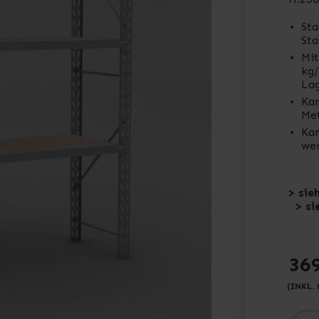
Sta
Sta
Mit
kg/
Lag
Kan
Met
Kan
we
> sie
> si
36
(INKL.