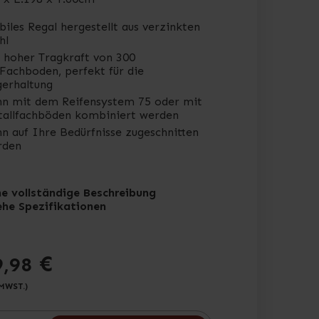
biles Regal hergestellt aus verzinkten
hl
 hoher Tragkraft von 300
Fachboden, perfekt für die
erhaltung
n mit dem Reifensystem 75 oder mit
allfachböden kombiniert werden
n auf Ihre Bedürfnisse zugeschnitten
rden
he vollständige Beschreibung
ehe Spezifikationen
€
9,98
 MWST.)