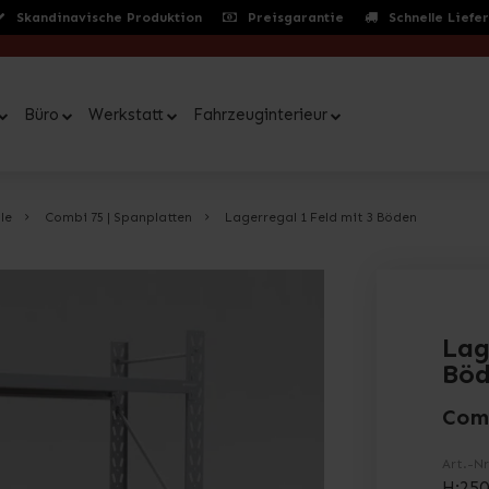
Skandinavische Produktion
Preisgarantie
Schnelle Liefe
Büro
Werkstatt
Fahrzeuginterieur
le
Combi 75 | Spanplatten
Lagerregal 1 Feld mit 3 Böden
Lag
Bö
Com
Art.-Nr
H:250