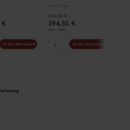
r
Auf Lager
Auf
526,02 €
1.189
 €
394,51 €
891
INKL. MWST.
INKL. M
In den Warenkorb
In den Warenkorb
Lieferung