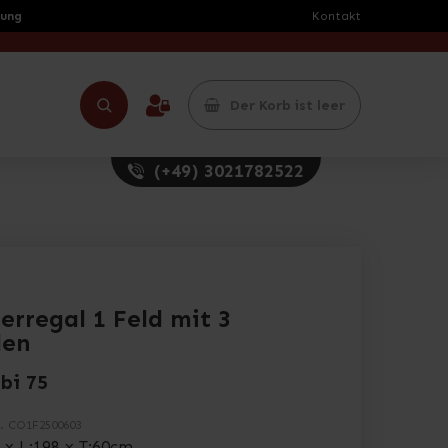
rung
Kontakt
Der Korb ist leer
(+49) 3021782522
erregal 1 Feld mit 3
den
bi 75
.
CO1F2500603
 x L:198 x T:60cm