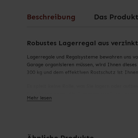
Beschreibung
Das Produkt
Robustes Lagerregal aus verzink
Lagerregale und Regalsysteme bewahren uns vor
Garage organisieren müssen, wird Ihnen dieses 
300 kg und dem effektiven Rostschutz ist Ihnen 
Es spielt keine Rolle, was Sie lagern oder aufb
Sie können genau die Zusammenstellung vornehm
Mehr lesen
ohne Werkzeug im Abstand von 7,5 cm positioni
Die herausnehmbaren Fachböden bestehen aus 1
die Reinigung der Regale auf ein Minimum redu
sich hervorragend mit anderen Lagerregalen m
Ähnliche Produkte