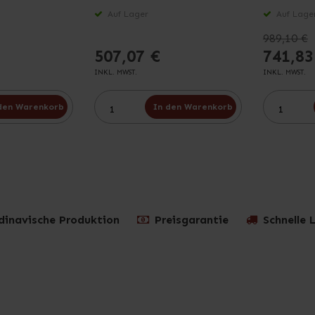
Auf Lager
Auf Lage
989,10 €
507,07 €
741,83
INKL. MWST.
INKL. MWST.
den Warenkorb
In den Warenkorb
dinavische Produktion
Preisgarantie
Schnelle 