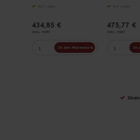
Auf Lager
Auf Lager
434,85 €
475,77 €
INKL. MWST.
INKL. MWST.
In den Warenkorb
In 
Skan