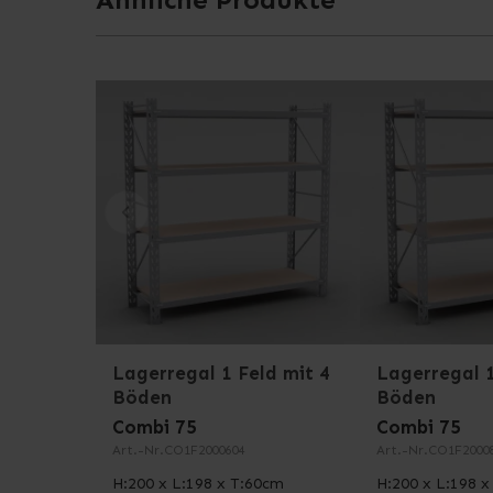
Für das Gestell dieses Regals haben wir uns aus
die Stabilität der Konstruktion zu garantieren
fand in Dänemark in unserer eigenen Fabrik sta
Lagerregal 1 Feld mit 4
Lagerregal 1
Böden
Böden
Combi 75
Combi 75
Art.-Nr.
CO1F2000604
Art.-Nr.
CO1F2000
H:200 x L:198 x T:60cm
H:200 x L:198 