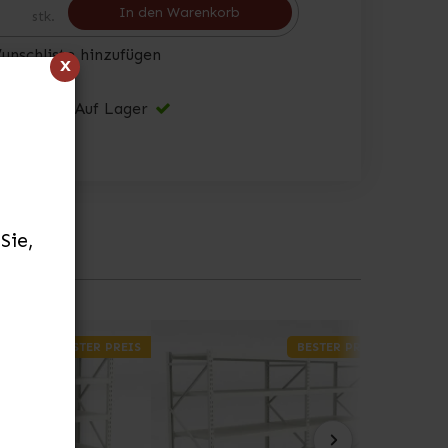
In den Warenkorb
stk.
unschliste hinzufügen
x
bestand:
Auf Lager
Sie,
BESTER PREIS
BESTER PREIS