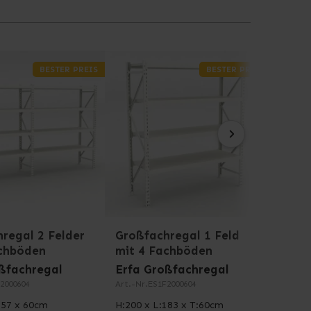
r rostet nicht und ist sehr widerstandsfähig. Um
testet. Die gesamte Produktion und Entwicklung
BESTER PREIS
BESTER PREIS
regal 2 Felder
Großfachregal 1 Feld
Groß
achböden
mit 4 Fachböden
mit 
ßfachregal
Erfa Großfachregal
Erfa
2000604
Art.-Nr.
ES1F2000604
Art.-Nr
357 x 60cm
H:200 x L:183 x T:60cm
H:200