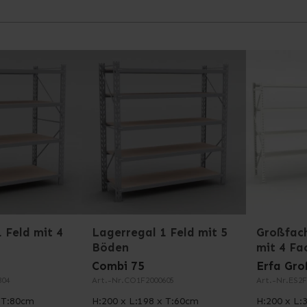
 zwei einfachen Gründen für verzinkten Stahl entschieden: E
, wurde das Regal im Dänischen Technologischen Institut ge
tt.
 Feld mit 4
Lagerregal 1 Feld mit 5
Großfach
Böden
mit 4 F
Combi 75
Erfa Gro
804
Art.-Nr.
CO1F2000605
Art.-Nr.
ES2F
x T:80cm
H:200 x L:198 x T:60cm
H:200 x L: