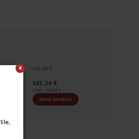
x
201,38 €
181,24 €
(inkl. MwSt.)
Show product
Sie,