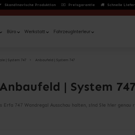
Skandinavische Produktion
Preisgarantie
Schnelle Liefe
Büro
Werkstatt
Fahrzeuginterieur
e | System 747
Anbaufeld | System 747
Anbaufeld | System 74
 Erfa 747 Wandregal Ausschau halten, sind Sie hier genau ri