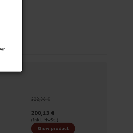
uer
222,36 €
200,13 €
(inkl. MwSt.)
Show product