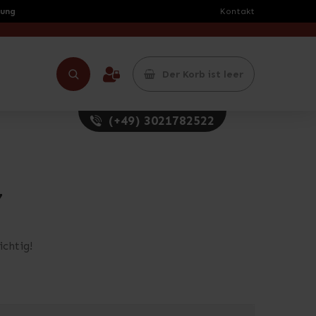
rung
Kontakt
Der Korb ist leer
(+49) 3021782522
7
chtig!