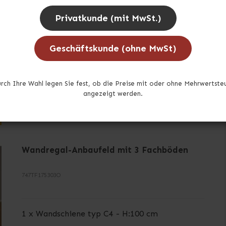
3 x Halterung oben / Regalbodenträger (links) -
Privatkunde (mit MwSt.)
30 cm
Geschäftskunde (ohne MwSt)
Auf Lager
rch Ihre Wahl legen Sie fest, ob die Preise mit oder ohne Mehrwertste
angezeigt werden.
Wandregal-Anbaufeld mit 3 Fachböden
747TF175303O
1 x Wandschiene typ C4 - H:100 cm