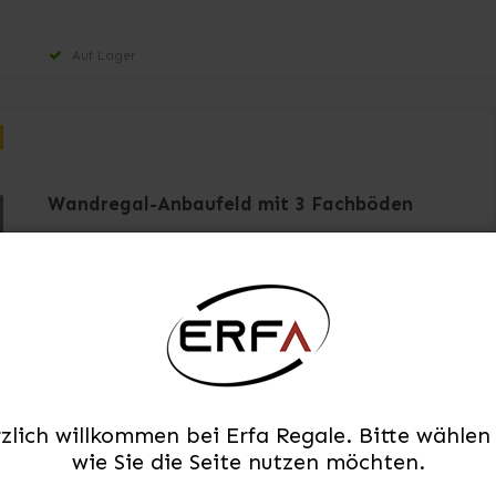
Auf Lager
Wandregal-Anbaufeld mit 3 Fachböden
747TF160303O
1 x Wandschiene typ C4 - H:100 cm
3 x Stahlfachboden - L:60 x T:30cm
zlich willkommen bei Erfa Regale. Bitte wählen 
3 x Halterung oben / Regalbodenträger (rechts)
wie Sie die Seite nutzen möchten.
- 30 cm