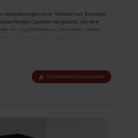
den Anforderungen einer Vielzahl von Branchen
ierfähigen Qualität hergestellt, die ihre
 oder ein Logistikzentrum betreiben, bieten
weise und der verstärkte Boden der
n sie sich hervorragend für den Transport und
rderungen an Qualität und Zuverlässigkeit
in Ihrem Unternehmen gewachsen sind. Diese
Produktblatt herunterladen
det werden. Durch ihre Stapelfunktion sind sie
h die Spezifikationen für dieses Produkt an.