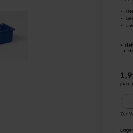
Her
Ge
Ink
> sie
> si
1,9
(INKL.
Zur W
Lager