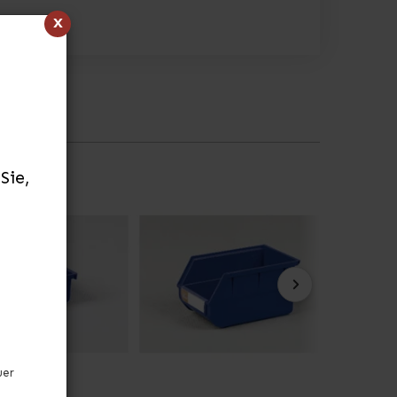
x
Sie,
uer