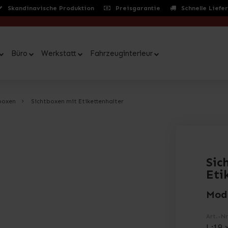
Skandinavische Produktion
Preisgarantie
Schnelle Liefe
Büro
Werkstatt
Fahrzeuginterieur
boxen
Sichtboxen mit Etikettenhalter
Sic
Eti
Mod
Art.-Nr
L:19 