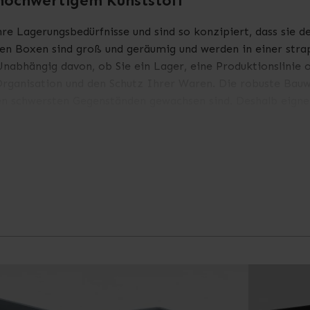
hochwertigem Kunststoff
re Lagerungsbedürfnisse und sind so konzipiert, dass sie 
 Boxen sind groß und geräumig und werden in einer strapaz
 Unabhängig davon, ob Sie ein Lager, eine Produktionslinie
 Organisation und den Schutz Ihrer Waren. Die robuste Bau
den schwersten Gegenständen gewachsen sind. Deshalb eigne
b garantieren wir, dass unsere Euroboxen den höchsten Anfo
em Kunststoff gefertigt, damit sie den Herausforderungen 
fbewahrung einer Vielzahl von Waren und Materialien verwen
nd zu lagern. Für weitere Informationen sehen Sie sich auc