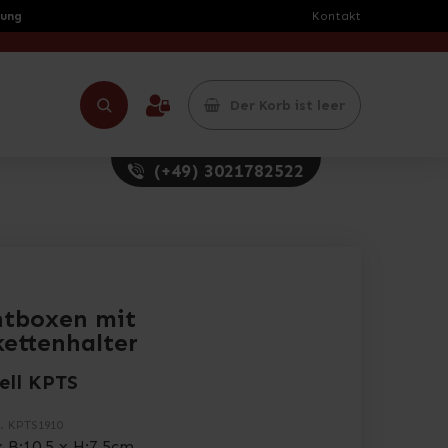
rung
Kontakt
Der Korb ist leer
(+49) 3021782522
htboxen mit
kettenhalter
ell KPTS
.
KPTS1910
x B:10,5 x H:7,5cm