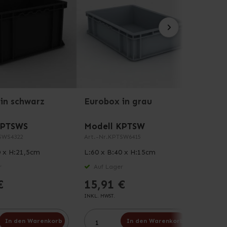
in schwarz
Eurobox in grau
Euro
KPTSWS
Modell KPTSW
Mode
SWS4322
Art.-Nr.
KPTSW6415
Art.-Nr
0 x H:21,5cm
L:60 x B:40 x H:15cm
L:40 
r
Auf Lager
Auf
€
15,91 €
10,
INKL. MWST.
INKL. M
In den Warenkorb
In den Warenkorb