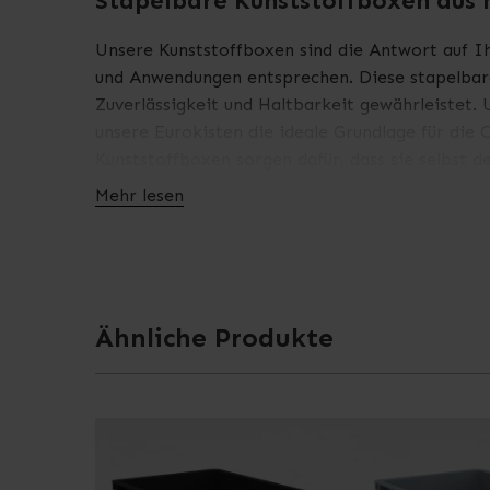
Stapelbare Kunststoffboxen aus 
Unsere Kunststoffboxen sind die Antwort auf Ih
und Anwendungen entsprechen. Diese stapelbaren
Zuverlässigkeit und Haltbarkeit gewährleistet.
unsere Eurokisten die ideale Grundlage für die
Kunststoffboxen sorgen dafür, dass sie selbst 
die Lagerhaltung.
Mehr lesen
Beste Qualität ist für uns das A und O. Deshal
gerecht werden. Sie sind aus widerstandsfähig
vielseitigen Kunststoffboxen können für die Au
auch auf engem Raum leicht zu transportieren u
Ähnliche Produkte