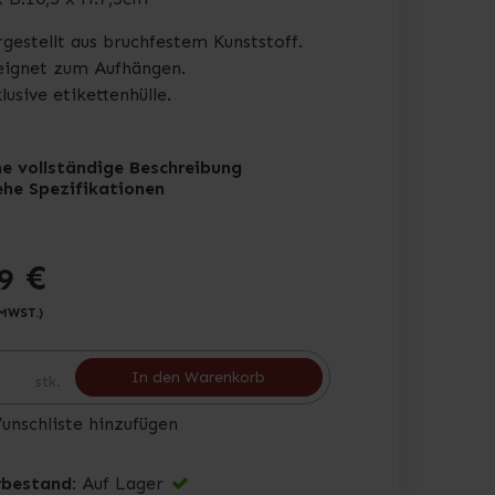
gestellt aus bruchfestem Kunststoff.
eignet zum Aufhängen.
lusive etikettenhülle.
he vollständige Beschreibung
ehe Spezifikationen
€
9
 MWST.)
In den Warenkorb
stk.
unschliste hinzufügen
bestand:
Auf Lager