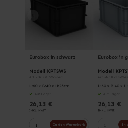
Eurobox in schwarz
Eurobox in 
Modell KPTSWS
Modell KPT
Art.-Nr.
KPTSWS6428
Art.-Nr.
KPTSW642
L:60 x B:40 x H:28cm
L:60 x B:40 x H
Auf Lager
Auf Lager
26,13 €
26,13 €
INKL. MWST.
INKL. MWST.
In den Warenkorb
In 