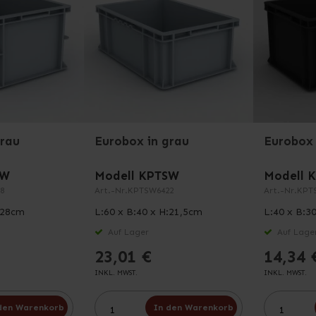
grau
Eurobox in grau
Eurobox 
SW
Modell KPTSW
Modell 
8
Art.-Nr.
KPTSW6422
Art.-Nr.
KPT
:28cm
L:60 x B:40 x H:21,5cm
L:40 x B:3
Auf Lager
Auf Lage
23,01 €
14,34 
INKL. MWST.
INKL. MWST.
den Warenkorb
In den Warenkorb