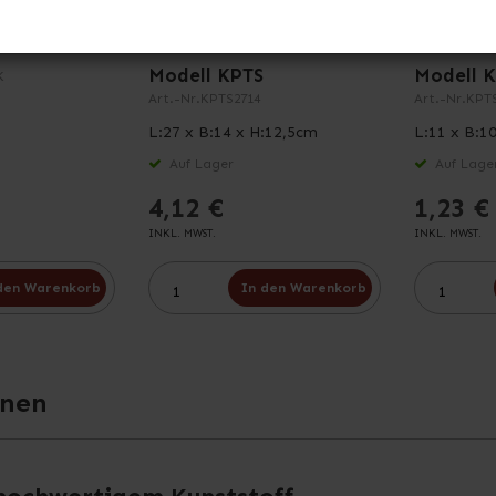
 für
Sichtboxen mit
Sichtbox
auf
Etikettenhalter
Etikette
Modell KPTS
Modell 
K
Art.-Nr.
KPTS2714
Art.-Nr.
KPTS
L:27 x B:14 x H:12,5cm
L:11 x B:1
Auf Lager
Auf Lage
4,12 €
1,23 €
INKL. MWST.
INKL. MWST.
den Warenkorb
In den Warenkorb
onen