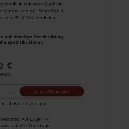
gestellt in robuster Qualität.
nsparent und mit Schreibfeld.
st nur für KPRK-modellen.
he vollständige Beschreibung
ehe Spezifikationen
€
2
 MWST.)
In den Warenkorb
stk.
unschliste hinzufügen
bestand:
Auf Lager
rzeit:
ca. 3-5 Werktage