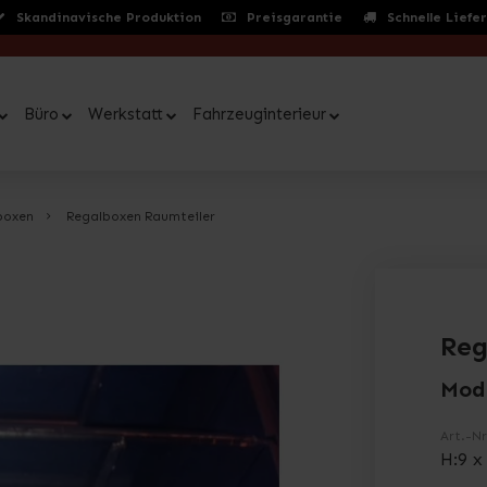
Skandinavische Produktion
Preisgarantie
Schnelle Liefe
Büro
Werkstatt
Fahrzeuginterieur
boxen
Regalboxen Raumteiler
Reg
Mod
Art.-Nr
H:9 x