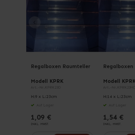
Regalboxen Raumteiler
Regalboxen 
Modell KPRK
Modell KPR
Art.-Nr.
KPRK23D
Art.-Nr.
KPRK23H
H:9 x L:23cm
H:14 x L:23cm
Auf Lager
Auf Lager
1,09 €
1,54 €
INKL. MWST.
INKL. MWST.