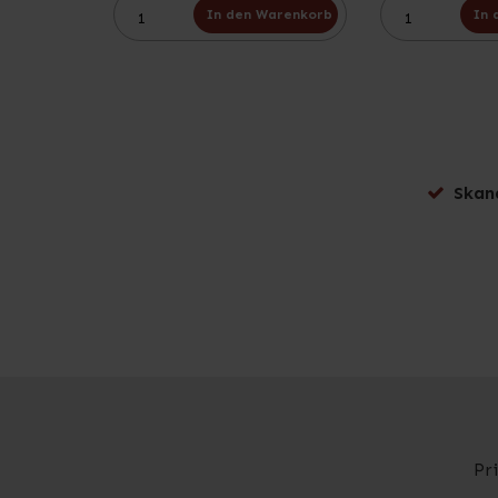
In den Warenkorb
In 
Skan
Pr