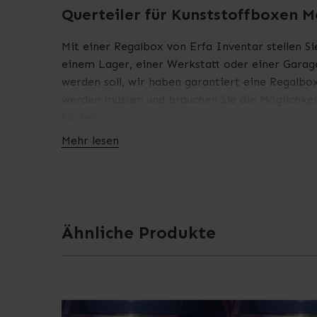
Querteiler für Kunststoffboxen 
Mit einer Regalbox von Erfa Inventar stellen Sie
einem Lager, einer Werkstatt oder einer Garag
werden soll, wir haben garantiert eine Regalbox
werden müssen und brauchen Sie die Möglichkeit
kaufen.
Mehr lesen
Dieser Fachteiler verläuft über die gesamte Bre
zuordnen können.
ACHTUNG! Dieser Fachteiler passt nur auf die 
Ähnliche Produkte
Weitere Informationen finden Sie auch in den 