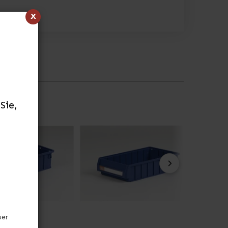
x
Sie,
uer