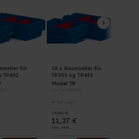
mteiler für
10 x Raumteiler für
Raum
g TP402
TP303 og TP403
TP30
P
Model TP
Mode
2D10
Art.-Nr.
TP03D10
Art.-Nr
für T
r
Auf Lager
Auf
14,61 €
11,27 €
1,2
INKL. MWST.
INKL. M