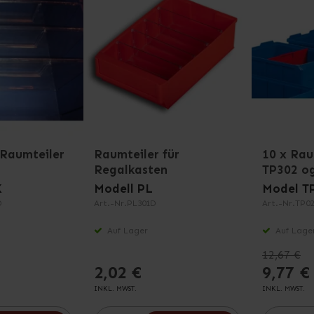
Raumteiler
Raumteiler für
10 x Rau
Regalkasten
TP302 o
K
Modell PL
Model T
D
Art.-Nr.
PL301D
Art.-Nr.
TP0
Auf Lager
Auf Lage
12,67 €
2,02 €
9,77 €
INKL. MWST.
INKL. MWST.