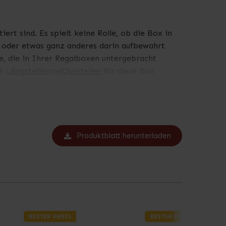
ert sind. Es spielt keine Rolle, ob die Box in
n oder etwas ganz anderes darin aufbewahrt
le, die in Ihrer Regalboxen untergebracht
ch
Längsteiler
und
Querteiler
für diese Box
und hat ein Schreibfeld, damit Sie Ihre Fächer
Produktblatt herunterladen
BESTER PREIS
BESTER PREIS