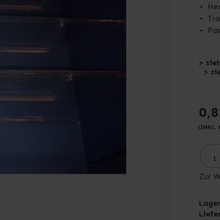
Her
Tra
Pas
> sie
> si
0,8
(INKL.
Zur W
Lager
Liefe