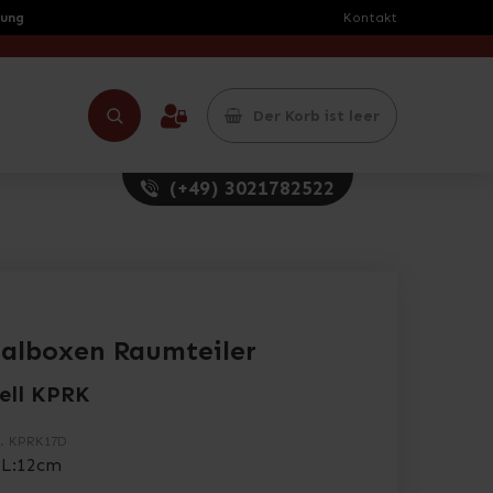
rung
Kontakt
Der Korb ist leer
(+49) 3021782522
alboxen Raumteiler
ell KPRK
.
KPRK17D
 L:12cm