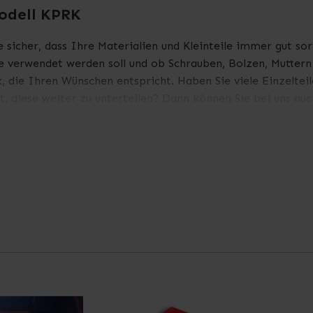
Modell KPRK
 sicher, dass Ihre Materialien und Kleinteile immer gut sorti
e verwendet werden soll und ob Schrauben, Bolzen, Mutter
, die Ihren Wünschen entspricht. Haben Sie viele Einzeltei
, diese weiter zu unterteilen? Dann können Sie bei uns au
ite der Box. Er ist aus transparentem Kunststoff gefertigt 
PB3Z Sichtbox.
technischen Daten zu diesem Produkt.