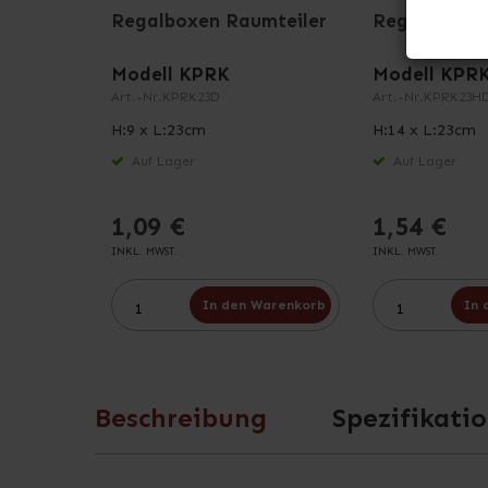
Regalboxen Raumteiler
Regalboxen 
Modell KPRK
Modell KPR
Art.-Nr.
KPRK23D
Art.-Nr.
KPRK23H
H:9 x L:23cm
H:14 x L:23cm
Auf Lager
Auf Lager
1,09 €
1,54 €
INKL. MWST.
INKL. MWST.
In den Warenkorb
In 
Beschreibung
Spezifikati