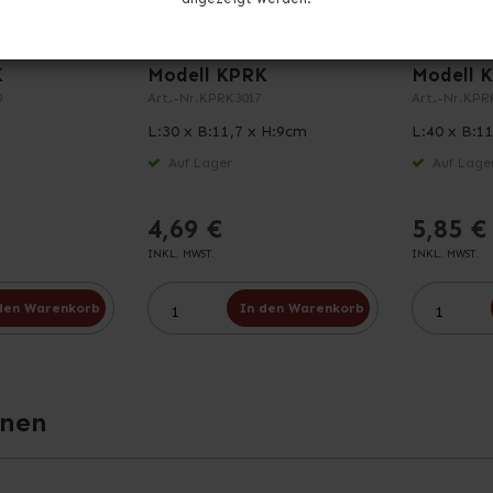
Raumteiler
Regalboxen mit
Regalbo
Etikettenhalter
Etikette
K
Modell KPRK
Modell 
D
Art.-Nr.
KPRK3017
Art.-Nr.
KPR
L:30 x B:11,7 x H:9cm
L:40 x B:1
Auf Lager
Auf Lage
4,69 €
5,85 €
INKL. MWST.
INKL. MWST.
den Warenkorb
In den Warenkorb
onen