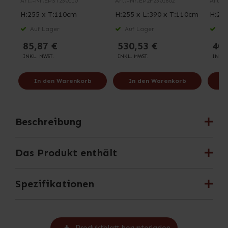
Art.-Nr.
EPST250110
Art.-Nr.
EP2F2501802
Art.-N
H:255 x T:110cm
H:255 x L:390 x T:110cm
H:255
Auf Lager
Auf Lager
Auf
85,87 €
530,53 €
406
INKL. MWST.
INKL. MWST.
INKL.
In den Warenkorb
In den Warenkorb
I
Beschreibung
Das Produkt enthält
Spezifikationen