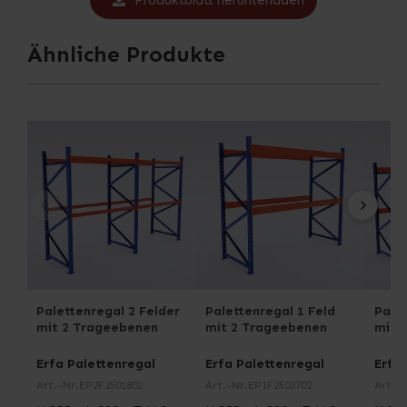
Produktblatt herunterladen
Ähnliche Produkte
Palettenregal 2 Felder
Palettenregal 1 Feld
Palet
mit 2 Trageebenen
mit 2 Trageebenen
mit 
Erfa Palettenregal
Erfa Palettenregal
Erfa
Art.-Nr.
EP2F2501802
Art.-Nr.
EP1F2502702
Art.-N