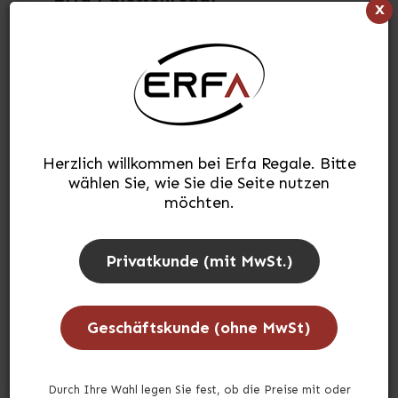
x
Art.-Nr.
EP8F2502702
H:255 x L:2255 x T:110cm
> siehe vollständige Beschreibung
> siehe Spezifikationen
Herzlich willkommen bei Erfa Regale. Bitte
2.651,79
€
wählen Sie, wie Sie die Seite nutzen
möchten.
(INKL. MWST.)
In den Warenkorb
stk.
Privatkunde (mit MwSt.)
Zur Wunschliste hinzufügen
Geschäftskunde (ohne MwSt)
Lagerbestand:
Auf Lager
Lieferzeit:
ca. 3-5 Werktage
Durch Ihre Wahl legen Sie fest, ob die Preise mit oder