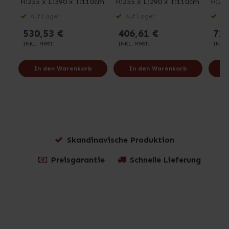
H:255 x L:390 x T:110cm
H:255 x L:290 x T:110cm
H:255
Auf Lager
Auf Lager
Auf
530,53 €
406,61 €
727
INKL. MWST.
INKL. MWST.
INKL.
In den Warenkorb
In den Warenkorb
I
Skandinavische Produktion
Preisgarantie
Schnelle Lieferung